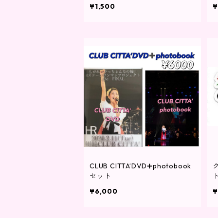
¥1,500
¥
CLUB CITTA’DVD➕photobook
セット
¥6,000
¥