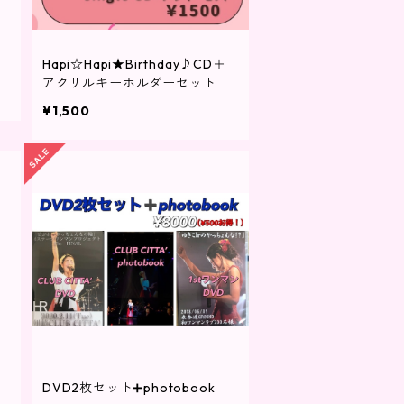
Hapi☆Hapi★Birthday♪CD＋
アクリルキーホルダーセット
¥1,500
DVD2枚セット➕photobook